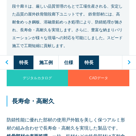
段十廊Ⅱは、厳しい品質管理のもとで工場生産される、安定し
た品質の屋外鉄骨階段廊下ユニットです。 鉄骨部材には、高
耐食めっき鋼板、溶融亜鉛めっき処理により、防錆処理が施さ
れ、長寿命・高耐久を実現します。さらに、豊富な納まりバリ
エーションが様々な現場への対応を可能にしました。スピード
施工で工期短縮に貢献します。
仕様
特長
施工例
仕様
特長
デジタルカタログ
CADデータ
長寿命・高耐久
防錆性能に優れた部材の使用戸外観を美しく保つアルミ形
材の組み合わせで長寿命・高耐久を実現した製品です。