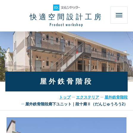
快適空間設計工房
Product workshop
屋外鉄骨階段
トップ
エクステリア
屋外鉄骨階段
屋外鉄骨階段廊下ユニット｜段十廊Ⅱ（だんじゅうろう2）