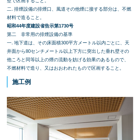
壁で区画すること。
二. 排煙設備の排煙口、風道その他煙に接する部分は、不燃
材料で造ること。
昭和44年度建設省告示第1730号
第二 非常用の排煙設備の基準
一. 地下道は、その床面積300平方メートル以内ごとに、天
井面から80センチメートル以上下方に突出した垂れ壁その
他ころと同等以上の煙の流動を妨げる効果のあるもので、
不燃材料で造り、又はおおわれたもので区画すること。
施工例