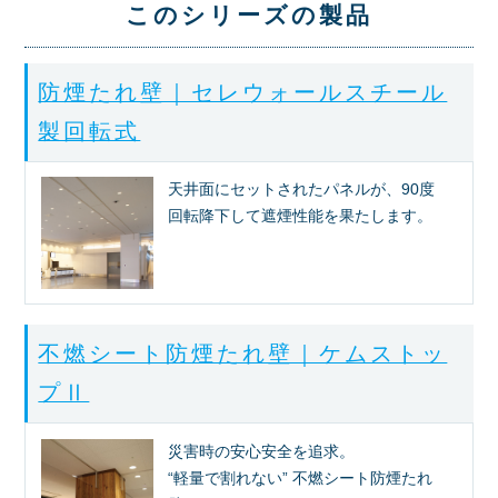
このシリーズの製品
防煙たれ壁｜セレウォールスチール
製回転式
天井面にセットされたパネルが、90度
回転降下して遮煙性能を果たします。
不燃シート防煙たれ壁｜ケムストッ
プⅡ
災害時の安心安全を追求。
“軽量で割れない” 不燃シート防煙たれ