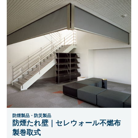
防煙製品・防災製品
防煙たれ壁｜セレウォール不燃布
製巻取式