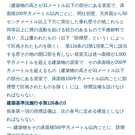
（建築物の高さが31メートル以下の部分にある居室で、床
面積100平方メートル以内ごとに、間仕切壁、天井面から50
センチメートル以上下方に突出した垂れ壁その他これらと
同等以上に煙の流動を妨げる効力のあるもので不燃材料で
造り、又は覆われたもの（以下「防煙壁」という）によっ
て区画されたものを除く）、第116条の2第1項第二号に該当
する窓その他の開口部を有しない居室又は述べ面積が1,000
平方メートルを超える建築物の居室で、その床面積が200平
方メートルを超えるもの（建築物の高さが31メートル以下
の部分にある居室で、床面積100平方メートル以内ごとに防
煙壁で区画されたものを除く）には、排煙設備を設けなけ
ればならない。
建築基準法施行令第126条の3
前条第一項の排煙設備は、次の各号に定める構造としなけ
ればならない。
一. 建築物をその床面積500平方メートル以内ごとに、防煙