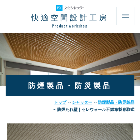
快適空間設計工房
Product workshop
防煙製品・防災製品
トップ
シャッター
防煙製品・防災製品
防煙たれ壁｜セレウォール不燃布製巻取式