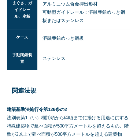
まぐさ、ガ
アルミニウム合金押出形材
イドレー
可動型ガイドレール：溶融亜鉛めっき鋼
ル、座板
板またはステンレス
ケース
溶融亜鉛めっき鋼板
手動閉鎖装
ステンレス
置
関連法規
建築基準法施行令第126条の2
法別表第1（い）欄⑴項から⑷項までに揚げる用途に供する
特殊建築物で延べ面積が500平方メートルを超えるもの、階
数が3以上で延べ面積が500平方メートルを超える建築物