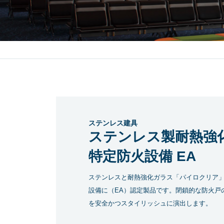
ビニールカーテン
ハンガードア
窓シャッター
目的（用途）か
ら探す
オフィスビル・
医療・福
商業施設
ステンレス建具
ステンレス製耐熱強
特定防火設備 EA
ステンレスと耐熱強化ガラス「パイロクリア
設備に（EA）認定製品です。閉鎖的な防火戸
を安全かつスタイリッシュに演出します。