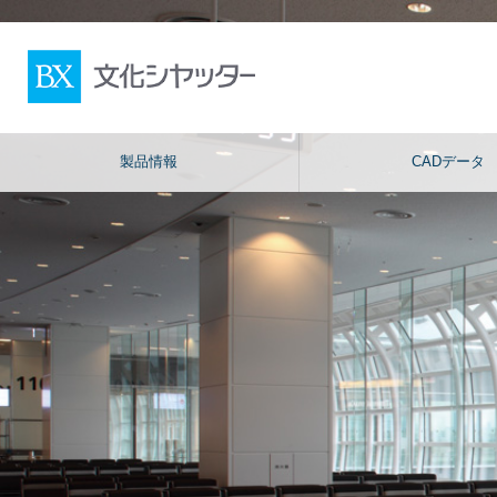
製品情報
CADデータ
シャッター
ガレージシャッター
重量シャッター
防煙製品・防災製品
軽量シャッター
カテゴリから探
オーバースライディングド
す
ア
パネルシャッター
高速シートシャッター