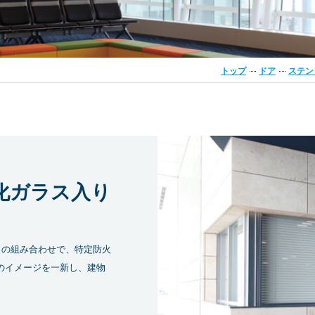
フリーアクセスフロア
トップ
ドア
ステン
祉施設
学校・教育施設
工場・倉庫
冷凍・冷蔵施
化ガラス入り
」の組み合わせで、特定防火
のイメージを一新し、建物