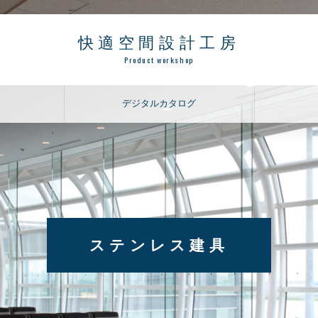
快適空間設計工房
Product workshop
デジタルカタログ
ドア
パーティション
引戸・折れ戸
学校用間仕切プレウォール
ホテルドア
アルミパーティション
スチールドア（ビル用）
スチールパーティション
マンションドア
ガラスパーティション
ステンレス建具
耐熱ガラス入り特定防火設
スライディングウォール
備
ローパーティション
ステンレス建具
トイレブース
防熱扉
園児用トイレブース