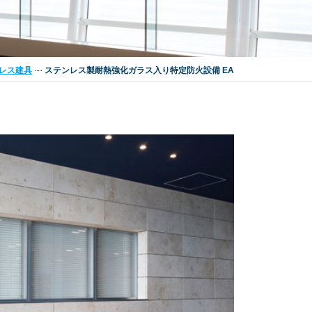
レス建具
ステンレス製耐熱強化ガラス入り特定防火設備 EA
マンション・
設
戸建住宅
止水対策
アパート