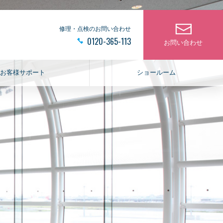
修理・点検のお問い合わせ
0120-365-113
お問い合わせ
お客様サポート
ショールーム
エクステリア
止水・遮熱・太陽光発
電
室内階段
デッキ・ルーバー・フェン
止水マスターシリーズ
ス
遮熱製品
屋外鉄骨階段
太陽光発電システム
手すり・笠木
チェーンゲート