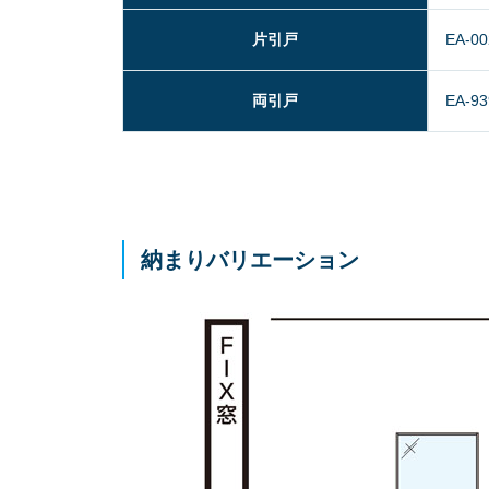
片引戸
EA-00
両引戸
EA-93
納まりバリエーション