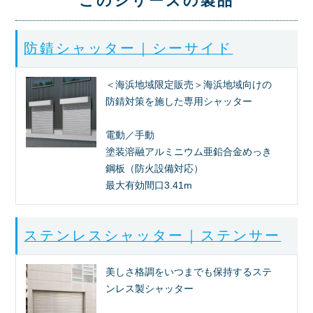
このシリーズの製品
防錆シャッター｜シーサイド
＜海浜地域限定販売＞海浜地域向けの
防錆対策を施した専用シャッター
電動／手動
塗装溶融アルミニウム亜鉛合金めっき
鋼板（防火設備対応）
最大有効間口3.41m
ステンレスシャッター｜ステンサー
美しさ格調をいつまでも保持するステ
ンレス製シャッター