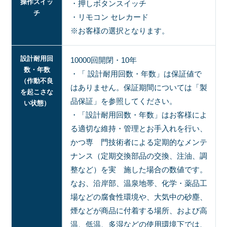
操作スイッ
・押しボタンスイッチ
チ
・リモコン セレカード
※お客様の選択となります。
設計耐用回
10000回開閉・10年
数・年数
・「 設計耐用回数・年数」は保証値で
（作動不良
はありません。保証期間については「製
を起こさな
品保証」を参照してください。
い状態）
・「設計耐用回数・年数」はお客様によ
る適切な維持・管理とお手入れを行い、
かつ専 門技術者による定期的なメンテ
ナンス（定期交換部品の交換、注油、調
整など）を実 施した場合の数値です。
なお、沿岸部、温泉地帯、化学・薬品工
場などの腐食性環境や、大気中の砂塵、
煙などが商品に付着する場所、および高
温、低温、多湿などの使用環境下では、