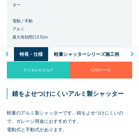
ター
電動／手動
アルミ
最大有効間口3.51m
工例
特長・仕様
軽量シャッターシリーズ施工例
特
デジタルカタログ
CADデータ
錆をよせつけにくいアルミ製シャッター
軽量のアルミ製シャッターです。錆をよせつけにくいの
で、ガレージ用途におすすめです。
電動式と手動式があります。