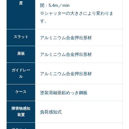
度
閉：5.4m／min
※シャッターの大きさにより変わりま
す。
スラット
アルミニウム合金押出形材
座板
アルミニウム合金押出形材
ガイドレー
アルミニウム合金押出形材
ル
ケース
塗装溶融亜鉛めっき鋼板
障害物感知
負荷感知式
装置