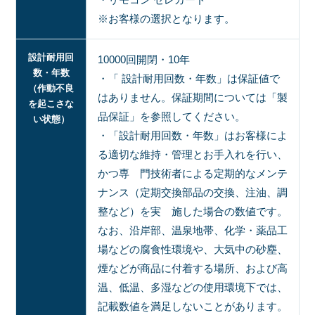
※お客様の選択となります。
設計耐用回
10000回開閉・10年
数・年数
・「 設計耐用回数・年数」は保証値で
（作動不良
はありません。保証期間については「製
を起こさな
品保証」を参照してください。
い状態）
・「設計耐用回数・年数」はお客様によ
る適切な維持・管理とお手入れを行い、
かつ専 門技術者による定期的なメンテ
ナンス（定期交換部品の交換、注油、調
整など）を実 施した場合の数値です。
なお、沿岸部、温泉地帯、化学・薬品工
場などの腐食性環境や、大気中の砂塵、
煙などが商品に付着する場所、および高
温、低温、多湿などの使用環境下では、
記載数値を満足しないことがあります。