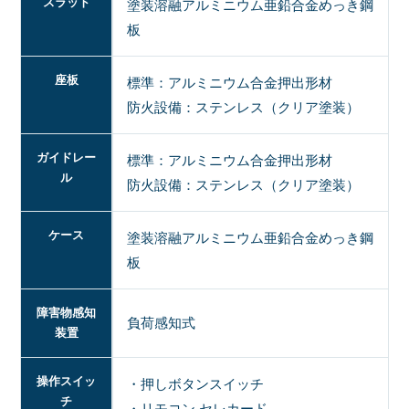
スラット
塗装溶融アルミニウム亜鉛合金めっき鋼
板
座板
標準：アルミニウム合金押出形材
防火設備：ステンレス（クリア塗装）
ガイドレー
標準：アルミニウム合金押出形材
ル
防火設備：ステンレス（クリア塗装）
ケース
塗装溶融アルミニウム亜鉛合金めっき鋼
板
障害物感知
負荷感知式
装置
操作スイッ
・押しボタンスイッチ
チ
・リモコン セレカード