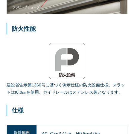
防火性能
建設省告示第1360号に基づく例示仕様の防火設備仕様。スラッ
トはt0.8㎜を使用。ガイドレールはステンレス製となります。
仕様
設計範囲
W1.31〜3.41ｍ、H0.8〜4.0ｍ