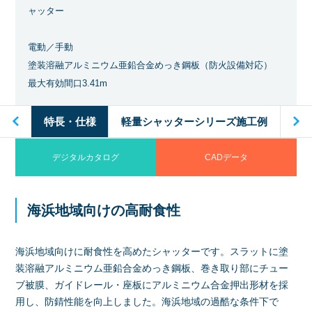
ャッター
電動／手動
塗装溶融アルミニウム亜鉛合金めっき鋼板（防火設備対応）
最大有効間口3.41m
工例
特長・仕様
軽量シャッターシリーズ施工例
特
デジタルカタログ
CADデータ
海浜地域向けの高耐食性
海浜地域向けに耐食性を高めたシャッターです。スラットに塗
装溶融アルミニウム亜鉛合金めっき鋼板、巻き取り部にチュー
ブ被膜、ガイドレール・座板にアルミニウム合金押出形材を採
用し、防錆性能を向上しました。海浜地域の過酷な条件下で