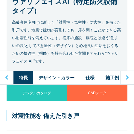
ヴァリフェイスAi（特定防火設備
タイプ）
高齢者住宅向けに新しく「対震性・気密性・防火性」を備えた
引戸です。地震で建物が変形しても、扉を開くことができる高
い耐震性能を備えています。従来の施設・病院とは違う“住ま
いの顔”としての意匠性（デザイン）と心地良い生活をおくる
ための快適性（機能）を持ち合わせた玄関ドアそれが“ヴァリ
フェイス Ai ”です。
工例
特長
デザイン・カラー
仕様
施工例
デジタルカタログ
CADデータ
対震性能を 備えた引き戸