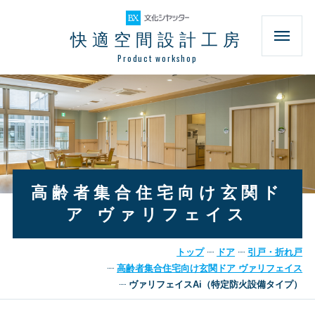
快適空間設計工房
Product workshop
高齢者集合住宅向け玄関ド
ア ヴァリフェイス
トップ
ドア
引戸・折れ戸
高齢者集合住宅向け玄関ドア ヴァリフェイス
ヴァリフェイスAi（特定防火設備タイプ）